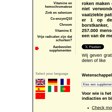
roken maken d
Vitamine en
hemochromatose
niet verwond
Zink en selenium
vaatziekte pa
Co-enzymQ10
er 1 op de
borstkanker,
Chroom
257.000 mens
Vitamine E
een van de me
Vrije radicalen zijn dat
schurken?
Aanbevolen
supplementen
Wij geven grat
delen of like
Select your language
Wetenschappeli
Voor wie is he
indiacties en b
Check mog