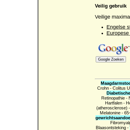
Veilig gebruik
Veilige maxima
Engelse s
Europese 
Maagdarmstoo
Crohn
-
Colitus 
Diabetische
Retinopathie
-
Hartfalen
-
H
(atherosclerose)
Melatonine
-
65
gewrichtsaando
Fibromyal
Blaasontsteking
-