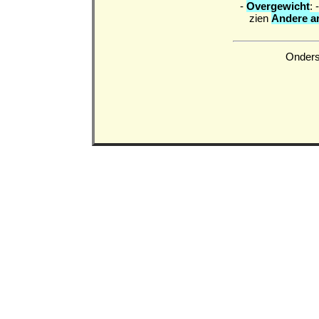
-
Overgewicht
: 
zien
Andere ar
Onderst