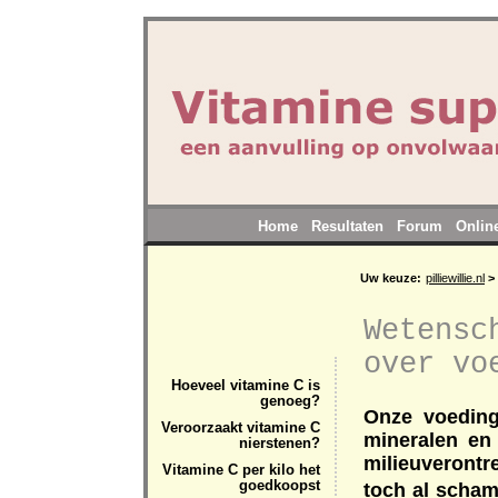
Home
Resultaten
Forum
Onlin
Uw keuze:
pilliewillie.nl
>
Wetensc
over vo
Hoeveel vitamine C is
genoeg?
Onze voeding
Veroorzaakt vitamine C
mineralen en
nierstenen?
milieuverontr
Vitamine C per kilo het
goedkoopst
toch al scham